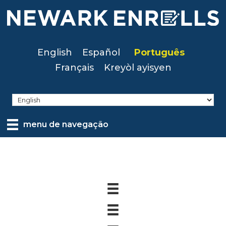
Skip
to
main
content
English
Español
Português
Français
Kreyòl ayisyen
menu de navegação