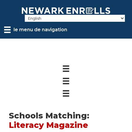
Skip
to
main
content
le menu de navigation
Schools Matching:
Literacy Magazine