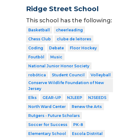
Ridge Street School
This school has the following:
Basketball
cheerleading
Chess Club
clube de leitores
Coding
Debate
Floor Hockey
Foutbòl
Music
National Junior Honor Society
robótica
Student Council
Volleyball
Conserve Wildlife Foundation of New
Jersey
Elks
GEAR-UP
NJLEEP
NJSEEDS
North Ward Center
Renew the Arts
Rutgers - Future Scholars
Soccer for Success
PK-8
Elementary School
Escola Distrital