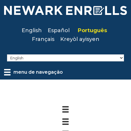
Skip
to
main
content
English
Español
Português
Français
Kreyòl ayisyen
menu de navegação