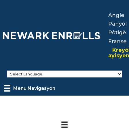
Skip
to
Angle
main
Panyòl
content
Pòtigè
Franse
Kreyò
ayisye
Menu Navigasyon