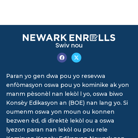
Swiv nou
Paran yo gen dwa pou yo resevwa
enfòmasyon oswa pou yo kominike ak yon
manm pèsonèl nan lekòl l yo, oswa biwo
Konsèy Edikasyon an (BOE) nan lang yo. Si
oumenm oswa yon moun ou konnen
bezwen èd, di direktè lekòl ou a oswa
lyezon paran nan lekòl ou pou rele