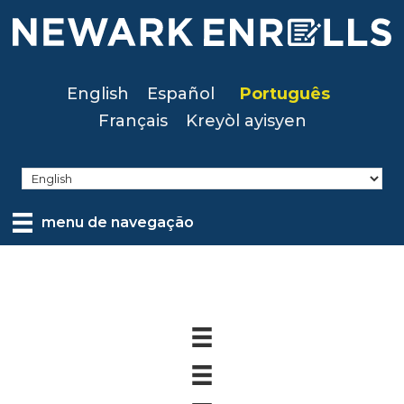
Skip
to
main
content
English
Español
Português
Français
Kreyòl ayisyen
menu de navegação