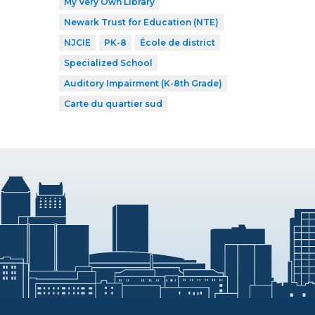
My Very Own Library
Newark Trust for Education (NTE)
NJCIE
PK-8
École de district
Specialized School
Auditory Impairment (K-8th Grade)
Carte du quartier sud