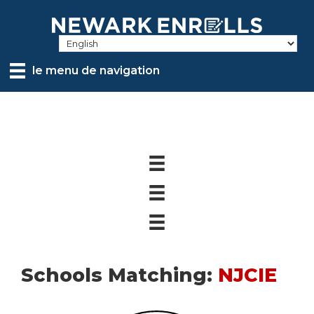
Skip
to
main
content
le menu de navigation
Schools Matching:
NJCIE