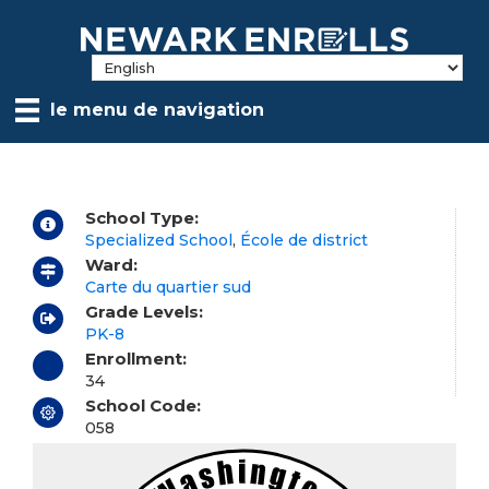
Skip
to
main
content
le menu de navigation
School Type:
Specialized School
,
École de district
Ward:
Carte du quartier sud
Grade Levels:
PK-8
Enrollment:
34
School Code:
058