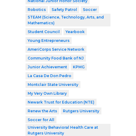
National Junior Honor Society
Robotics
Safety Patrol
Soccer
STEAM (Science, Technology, Arts, and
Mathematics)
Student Council
Yearbook
Young Entrepreneurs
AmeriCorps Service Network
Community Food Bank of NJ
Junior Achievement
KPMG
La Casa De Don Pedro
Montclair State University
My Very Own Library
Newark Trust for Education (NTE)
Renew the Arts
Rutgers University
Soccer for All
University Behavioral Health Care at
Rutgers University