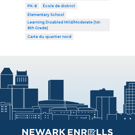
PK-8
École de district
Elementary School
Learning Disabled Mild/Moderate (1st-
8th Grade)
Carte du quartier nord