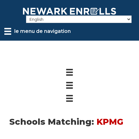
Skip
to
main
content
le menu de navigation
Schools Matching:
KPMG