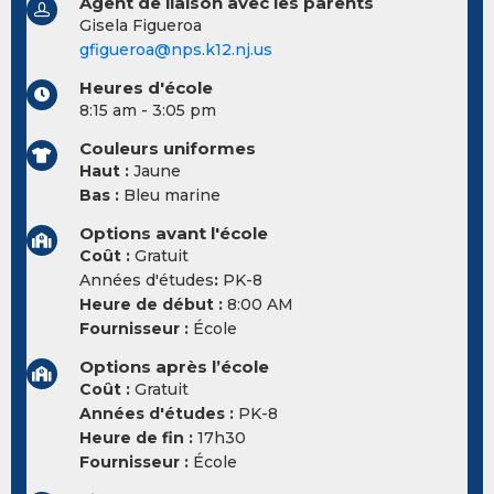
Agent de liaison avec les parents
Gisela Figueroa
gfigueroa@nps.k12.nj.us
Heures d'école
8:15 am - 3:05 pm
Couleurs uniformes
Haut :
Jaune
Bas :
Bleu marine
Options avant l'école
Coût :
Gratuit
Années d'études
:
PK-8
Heure de début :
8:00 AM
Fournisseur :
École
Options après l’école
Coût :
Gratuit
Années d'études :
PK-8
Heure de fin :
17h30
Fournisseur :
École