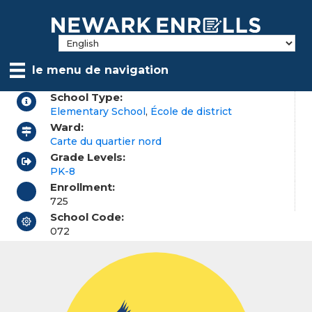
Skip
to
main
content
le menu de navigation
School Type:
Elementary School
,
École de district
Ward:
Carte du quartier nord
Grade Levels:
PK-8
Enrollment:
725
School Code:
072