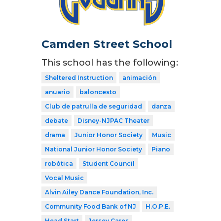
Camden Street School
This school has the following:
Sheltered Instruction
animación
anuario
baloncesto
Club de patrulla de seguridad
danza
debate
Disney-NJPAC Theater
drama
Junior Honor Society
Music
National Junior Honor Society
Piano
robótica
Student Council
Vocal Music
Alvin Ailey Dance Foundation, Inc.
Community Food Bank of NJ
H.O.P.E.
Head Start
Jersey Cares