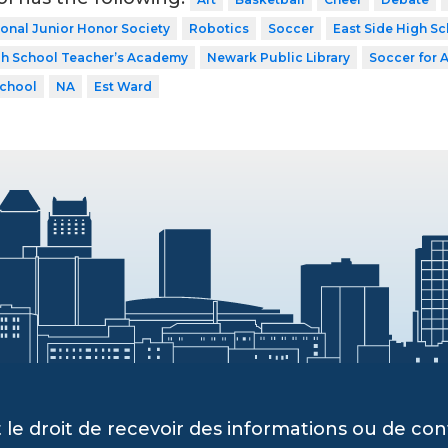
onal Junior Honor Society
Robotics
Soccer
East Side High S
gh School Teacher’s Academy
Newark Public Library
Soccer for A
School
NA
Est Ward
 le droit de recevoir des informations ou de c