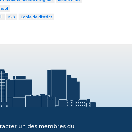
chool
ll
K-8
École de district
ontacter un des membres du