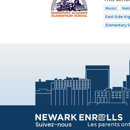
Music
Nati
East Side Hi
Elementary 
Suivez-nous
Les parents ont