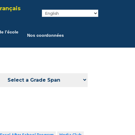
rançais
e l’école
Nos coordonnées
Select a Grade Span
Excel After School Program
Media Club