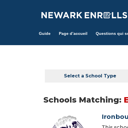
Skip
to
main
content
Guide
Page d’accueil
Questions qui s
Select a School Type
Schools Matching:
Ironbo
This scho