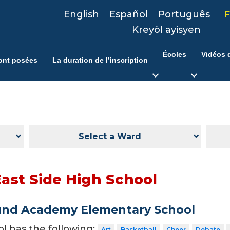
English
Español
Português
F
Kreyòl ayisyen
Écoles
Vidéos d
ont posées
La duration de l’inscription
Select a Ward
East Side High School
und Academy Elementary School
ol has the following:
Art
Basketball
Cheer
Debate