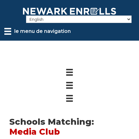
Skip
to
main
content
le menu de navigation
Schools Matching:
Media Club