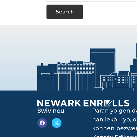
website
Swiv nou
Paran yo gen 
nan lekòl l yo
konnen bezwen è