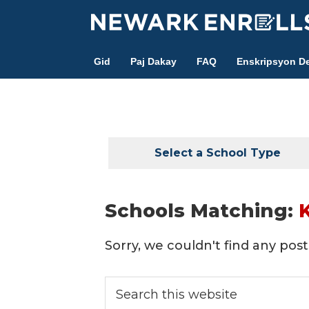
Skip
to
main
Gid
Paj Dakay
FAQ
Enskripsyon De
content
Select a School Type
Schools Matching:
Sorry, we couldn't find any posts
Search
this