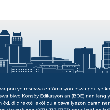
dwa pou yo resevwa enfòmasyon oswa pou yo k
, oswa biwo Konsèy Edikasyon an (BOE) nan lan
d, di direktè lekòl ou a oswa lyezon paran na