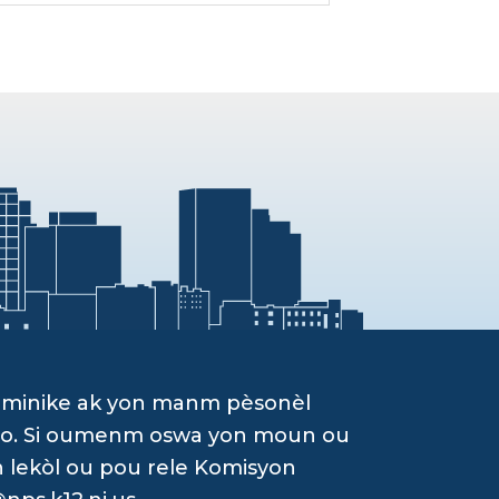
ominike ak yon manm pèsonèl
g yo. Si oumenm oswa yon moun ou
n lekòl ou pou rele Komisyon