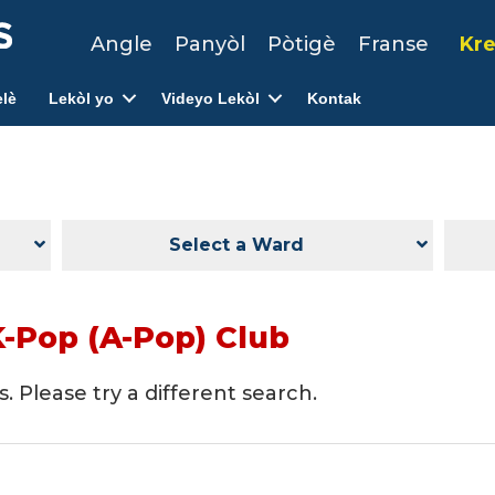
Angle
Panyòl
Pòtigè
Franse
Kre
lè
Lekòl yo
Videyo Lekòl
Kontak
Select a Ward
K-Pop (A-Pop) Club
. Please try a different search.