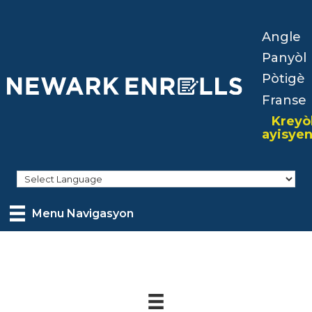
Skip
to
Angle
main
Panyòl
content
Pòtigè
Franse
Kreyò
ayisye
Menu Navigasyon