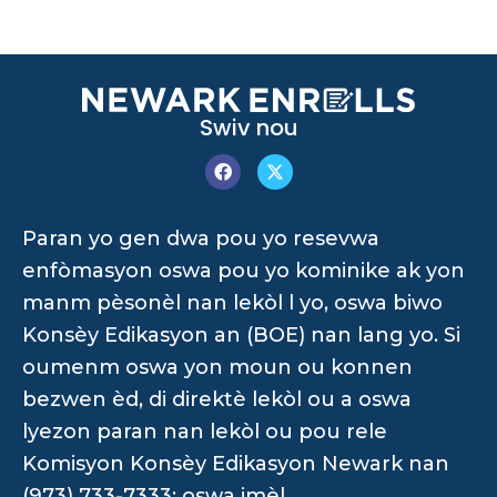
Swiv nou
Paran yo gen dwa pou yo resevwa
enfòmasyon oswa pou yo kominike ak yon
manm pèsonèl nan lekòl l yo, oswa biwo
Konsèy Edikasyon an (BOE) nan lang yo. Si
oumenm oswa yon moun ou konnen
bezwen èd, di direktè lekòl ou a oswa
lyezon paran nan lekòl ou pou rele
Komisyon Konsèy Edikasyon Newark nan
(973) 733-7333; oswa imèl