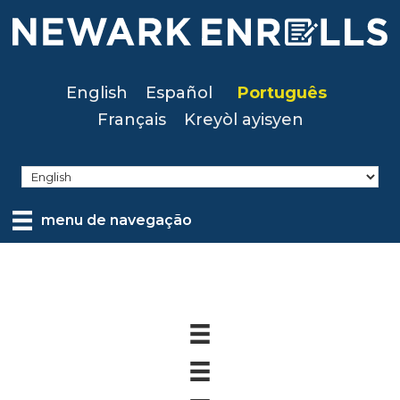
Skip
to
main
content
English
Español
Português
Français
Kreyòl ayisyen
menu de navegação