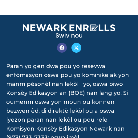
Swiv nou
Paran yo gen dwa pou yo resevwa
enfòmasyon oswa pou yo kominike ak yon
manm pèsonèl nan lekòl l yo, oswa biwo
Konsèy Edikasyon an (BOE) nan lang yo. Si
oumenm oswa yon moun ou konnen
bezwen èd, di direktè lekòl ou a oswa
lyezon paran nan lekòl ou pou rele
Komisyon Konsèy Edikasyon Newark nan
(973) 733-7333; oswa imèl