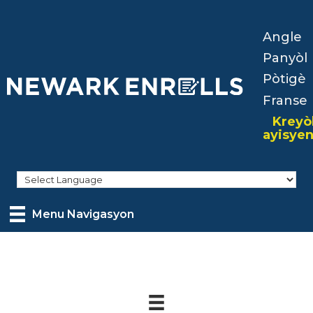
Skip
to
Angle
main
Panyòl
content
Pòtigè
Franse
Kreyò
ayisye
Menu Navigasyon