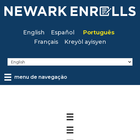
Skip
to
main
content
English
Español
Português
Français
Kreyòl ayisyen
menu de navegação