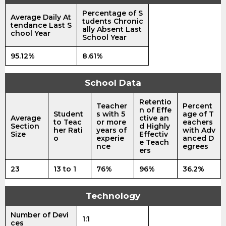
Percentage of S
Average Daily At
tudents Chronic
tendance Last S
ally Absent Last
chool Year
School Year
95.12%
8.61%
School Data
Retentio
Teacher
Percent
n of Effe
Student
s with 5
age of T
Average
ctive an
to Teac
or more
eachers
Section
d Highly
her Rati
years of
with Adv
Size
Effectiv
o
experie
anced D
e Teach
nce
egrees
ers
23
13 to 1
76%
96%
36.2%
Technology
Number of Devi
1:1
ces