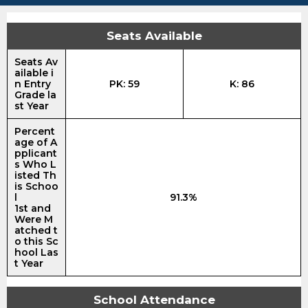
Seats Available
Seats Av
ailable i
n Entry
PK: 59
K: 86
Grade la
st Year
Percent
age of A
pplicant
s Who L
isted Th
is Schoo
l
91.3%
1st and
Were M
atched t
o this Sc
hool Las
t Year
School Attendance