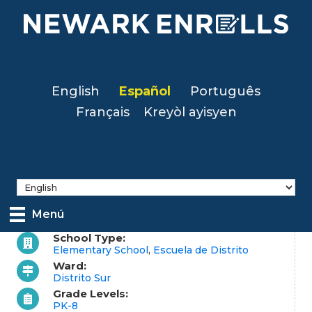
Skip
to
main
content
English
Español
Português
Français
Kreyòl ayisyen
Menú
School Type:
Elementary School
,
Escuela de Distrito
Ward:
Distrito Sur
Grade Levels:
PK-8