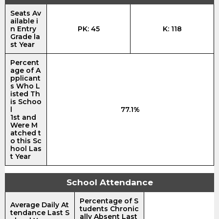
Seats Av
ailable i
n Entry
PK: 45
K: 118
Grade la
st Year
Percent
age of A
pplicant
s Who L
isted Th
is Schoo
l
77.1%
1st and
Were M
atched t
o this Sc
hool Las
t Year
School Attendance
Percentage of S
Average Daily At
tudents Chronic
tendance Last S
ally Absent Last