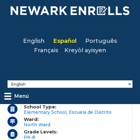
Skip
to
main
content
English
Español
Português
Français
Kreyòl ayisyen
Menú
School Type:
Elementary School
,
Escuela de Distrito
Ward:
North Ward
Grade Levels:
PK-8