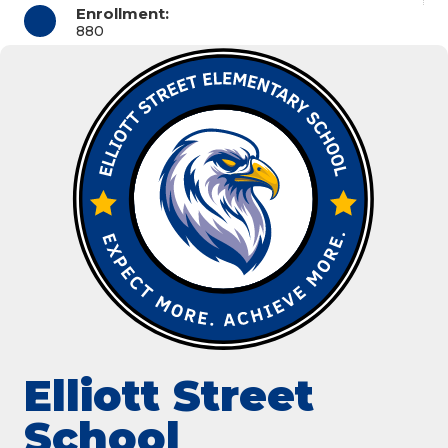
Enrollment:
880
Elliott Street
School