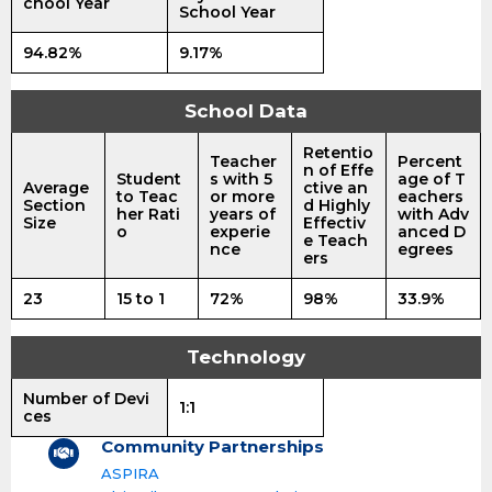
chool Year
School Year
94.82%
9.17%
School Data
Retentio
Teacher
Percent
n of Effe
Student
s with 5
age of T
Average
ctive an
to Teac
or more
eachers
Section
d Highly
her Rati
years of
with Adv
Size
Effectiv
o
experie
anced D
e Teach
nce
egrees
ers
23
15 to 1
72%
98%
33.9%
Technology
Number of Devi
1:1
ces
Community Partnerships
ASPIRA