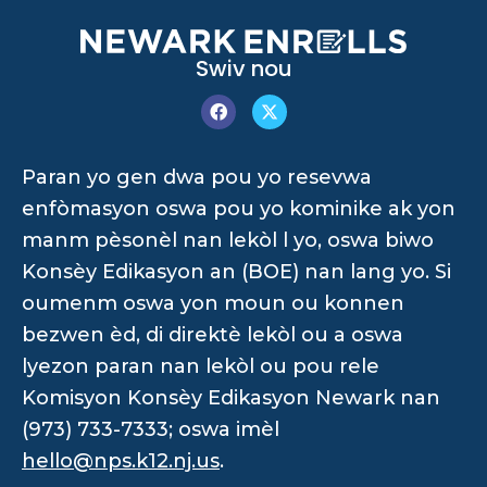
Swiv nou
Paran yo gen dwa pou yo resevwa
enfòmasyon oswa pou yo kominike ak yon
manm pèsonèl nan lekòl l yo, oswa biwo
Konsèy Edikasyon an (BOE) nan lang yo. Si
oumenm oswa yon moun ou konnen
bezwen èd, di direktè lekòl ou a oswa
lyezon paran nan lekòl ou pou rele
Komisyon Konsèy Edikasyon Newark nan
(973) 733-7333; oswa imèl
hello@nps.k12.nj.us
.