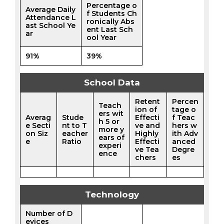
Percentage o
Average Daily
f Students Ch
Attendance L
ronically Abs
ast School Ye
ent Last Sch
ar
ool Year
91%
39%
School Data
Retent
Percen
Teach
ion of
tage o
ers wit
Averag
Stude
Effecti
f Teac
h 5 or
e Secti
nt to T
ve and
hers w
more y
on Siz
eacher
Highly
ith Adv
ears of
e
Ratio
Effecti
anced
experi
ve Tea
Degre
ence
chers
es
Technology
Number of D
evices