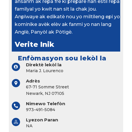
ansanm ak repa fre ki prepare nan estil repa
familyal yo kwit nan sit la chak jou.
Anplwaye ak edikatè nou yo miltileng epi yo
kominike avèk elèv ak fanmi yo nan lang
Anglè, Panyòl ak Pòtigè.
Verite Inik
Enfòmasyon sou lekòl la
Direktè lekòl la
Maria J. Lourenco
Adrès
67-71 Somme Street
Newark, NJ 07105
Nimewo Telefòn
973-491-5084
Lyezon Paran
NA