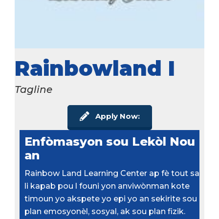
Rainbowland I
Tagline
Apply Now:
Enfòmasyon sou Lekòl Nou
an
Rainbow Land Learning Center ap fè tout sa
li kapab pou l founi yon anviwònman kote
timoun yo akspete yo epi yo an sekirite sou
plan emosyonèl, sosyal, ak sou plan fizik.