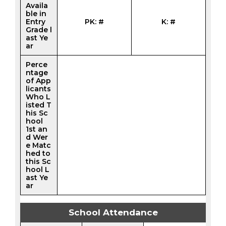
Availa
ble in
Entry
PK: #
K: #
Grade l
ast Ye
ar
Perce
ntage
of App
licants
Who L
isted T
his Sc
hool
1st an
d Wer
e Matc
hed to
this Sc
hool L
ast Ye
ar
School Attendance