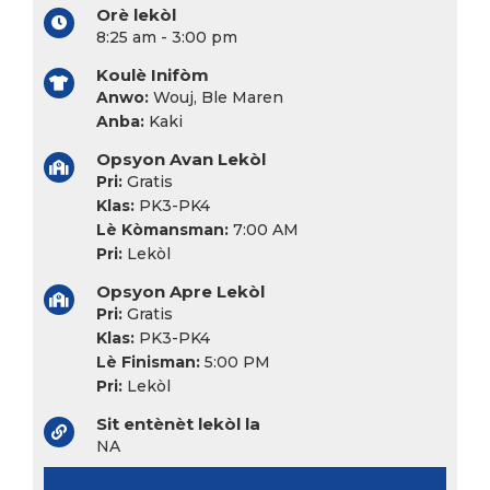
Orè lekòl
8:25 am - 3:00 pm
Koulè Inifòm
Anwo:
Wouj, Ble Maren
Anba:
Kaki
Opsyon Avan Lekòl
Pri:
Gratis
Klas:
PK3-PK4
Lè Kòmansman:
7:00 AM
Pri:
Lekòl
Opsyon Apre Lekòl
Pri:
Gratis
Klas:
PK3-PK4
Lè Finisman:
5:00 PM
Pri:
Lekòl
Sit entènèt lekòl la
NA