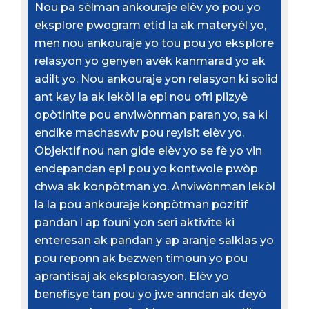
Nou pa sèlman ankouraje elèv yo pou yo
eksplore pwogram etid la ak materyèl yo,
men nou ankouraje yo tou pou yo eksplore
relasyon yo genyen avèk kanmarad yo ak
adilt yo. Nou ankouraje yon relasyon ki solid
ant kay la ak lekòl la epi nou ofri plizyè
opòtinite pou anviwònman paran yo, sa ki
endike machaswiv pou reyisit elèv yo.
Objektif nou nan gide elèv yo se fè yo vin
endepandan epi pou yo kontwole pwòp
chwa ak konpòtman yo. Anviwònman lekòl
la la pou ankouraje konpòtman pozitif
pandan l ap founi yon seri aktivite ki
enteresan ak pandan y ap aranje salklas yo
pou reponn ak bezwen timoun yo pou
aprantisaj ak eksplorasyon. Elèv yo
benefisye tan pou yo jwe anndan ak deyò