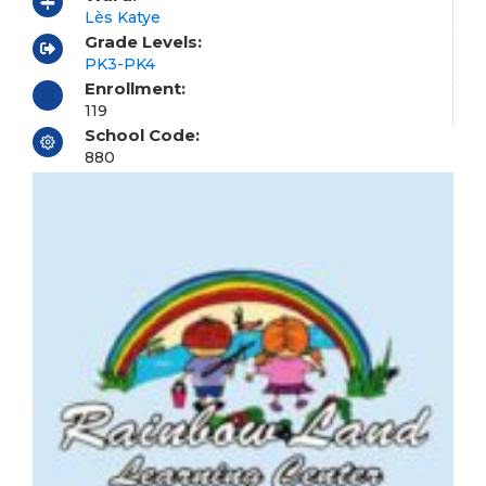
Lès Katye
Grade Levels:
PK3-PK4
Enrollment:
119
School Code:
880