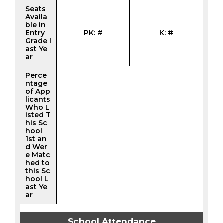
Seats
Availa
ble in
Entry
PK: #
K: #
Grade l
ast Ye
ar
Perce
ntage
of App
licants
Who L
isted T
his Sc
hool
1st an
d Wer
e Matc
hed to
this Sc
hool L
ast Ye
ar
School Attendance