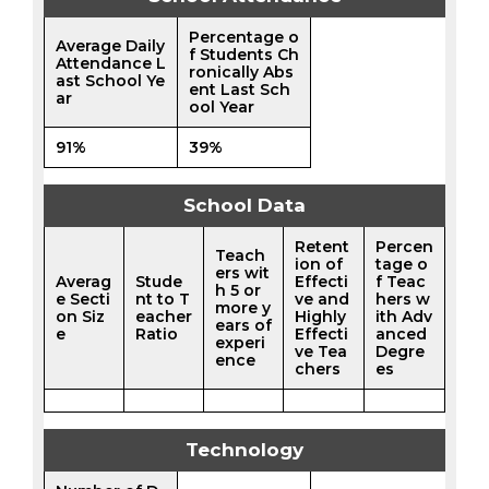
Percentage o
Average Daily
f Students Ch
Attendance L
ronically Abs
ast School Ye
ent Last Sch
ar
ool Year
91%
39%
School Data
Retent
Percen
Teach
ion of
tage o
ers wit
Averag
Stude
Effecti
f Teac
h 5 or
e Secti
nt to T
ve and
hers w
more y
on Siz
eacher
Highly
ith Adv
ears of
e
Ratio
Effecti
anced
experi
ve Tea
Degre
ence
chers
es
Technology