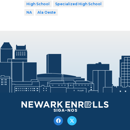
High School
Specialized High School
NA
Ala Oeste
SIGA-NOS