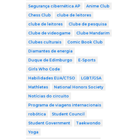
Segurança cibernética AP
Anime Club
Chess Club
clube de leitores
clube de leitores
Clube de pesquisa
Clube de videogame
Clube Mandarim
Clubes culturais
Comic Book Club
Diamantes de energia
Duque de Edimburgo
E-Sports
Girls Who Code
Habilidades EUA/CTSO
LGBT/GSA
Mathletes
National Honors Society
Notícias do circuito
Programa de viagens internacionais
robótica
Student Council
Student Government
Taekwondo
Yoga