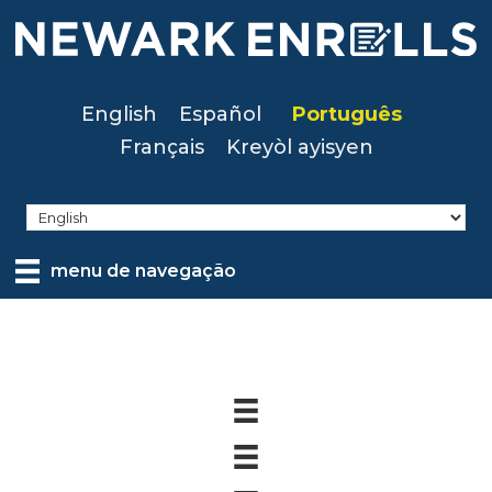
Skip
to
main
content
English
Español
Português
Français
Kreyòl ayisyen
menu de navegação