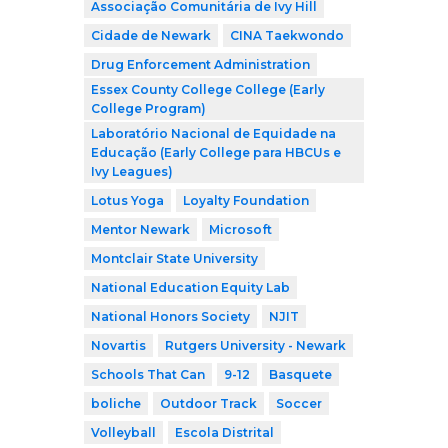
Associação Comunitária de Ivy Hill
Cidade de Newark
CINA Taekwondo
Drug Enforcement Administration
Essex County College College (Early
College Program)
Laboratório Nacional de Equidade na
Educação (Early College para HBCUs e
Ivy Leagues)
Lotus Yoga
Loyalty Foundation
Mentor Newark
Microsoft
Montclair State University
National Education Equity Lab
National Honors Society
NJIT
Novartis
Rutgers University - Newark
Schools That Can
9-12
Basquete
boliche
Outdoor Track
Soccer
Volleyball
Escola Distrital