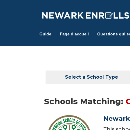
Skip
to
main
content
Guide
Page d’accueil
Questions qui s
Select a School Type
Schools Matching:
Newark 
This scho