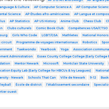
Language & Culture
AP Computer Science A
AP Computer Science
ntal Science
AP Études afro-américaines
AP Langue et compos
lus
AP Statistics
AP US History
Anime Club
Chess Club
C
in
Clubs culturels
Comic Book Club
Compétences USA/CTSO
ourg
Girls Who Code
LGBT/GSA
Mathletes
National Honors
 circuit
Programme de voyages internationaux
Robotics
Spor
ernment
Taekwondo
Yearbook
Yoga
Association communaut
ment Administration
Essex County College College (Early College
dation
Mentor Newark
Microsoft
Montclair State University
cation Equity Lab (Early College for HBCUs & Ivy Leagues)
Nationa
ersity - Newark
Schools That Can
Ville de Newark
9-12
Bask
leyball
École de district
l’établissement secondaire
Speciali
rtier ouest