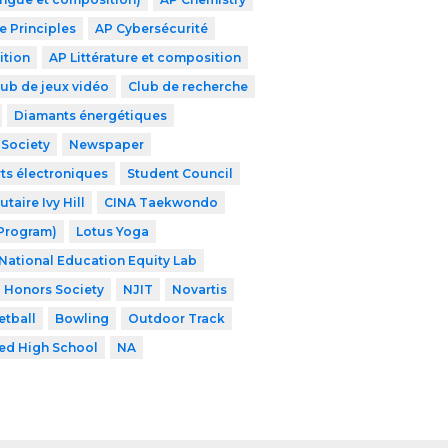
 Principles
AP Cybersécurité
ition
AP Littérature et composition
lub de jeux vidéo
Club de recherche
Diamants énergétiques
 Society
Newspaper
ts électroniques
Student Council
aire Ivy Hill
CINA Taekwondo
 Program)
Lotus Yoga
National Education Equity Lab
l Honors Society
NJIT
Novartis
etball
Bowling
Outdoor Track
zed High School
NA