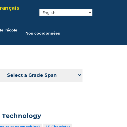
rançais
e l’école
Nos coordonnées
Select a Grade Span
n Technology
angue et composition)
AP Chemistry