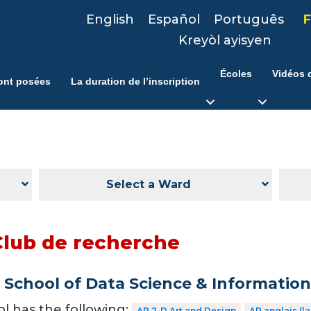
English
Español
Português
F
Kreyòl ayisyen
Écoles
Vidéos d
ont posées
La duration de l’inscription
Select a Ward
Club de recherche
School of Data Science & Informatio
ol has the following:
AP 2-D Art and Design
AP anglais (l