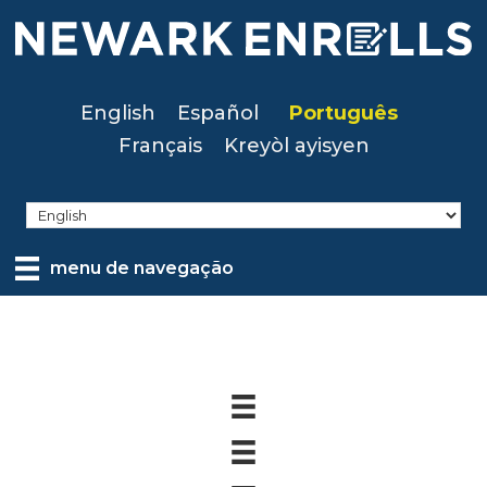
Skip
to
main
content
English
Español
Português
Français
Kreyòl ayisyen
menu de navegação