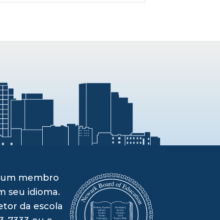
om um membro
m seu idioma.
etor da escola