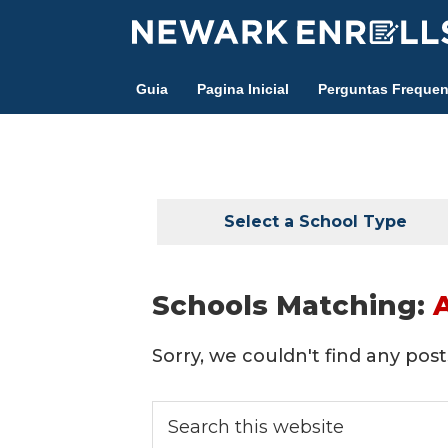
Skip
to
main
Guia
Pagina Inicial
Perguntas Frequen
content
Select a School Type
Schools Matching:
Sorry, we couldn't find any posts
Search
this