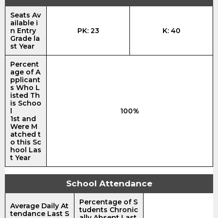
Seats Av
ailable i
n Entry
PK: 23
K: 40
Grade la
st Year
Percent
age of A
pplicant
s Who L
isted Th
is Schoo
l
100%
1st and
Were M
atched t
o this Sc
hool Las
t Year
School Attendance
Percentage of S
Average Daily At
tudents Chronic
tendance Last S
ally Absent Last