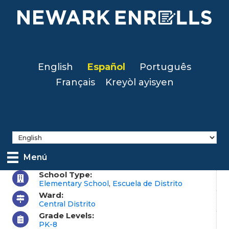
Skip
to
main
content
English
Español
Português
Français
Kreyòl ayisyen
Menú
School Type:
Elementary School
,
Escuela de Distrito
Ward:
Central Distrito
Grade Levels:
PK-8