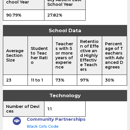
chool Year
School Year
90.79%
27.82%
School Data
Retentio
Teacher
Percent
n of Effe
Student
s with 5
age of T
Average
ctive an
to Teac
or more
eachers
Section
d Highly
her Rati
years of
with Adv
Size
Effectiv
o
experie
anced D
e Teach
nce
egrees
ers
23
11 to 1
73%
97%
30%
Technology
Number of Devi
1:1
ces
Community Partnerships
Black Girls Code