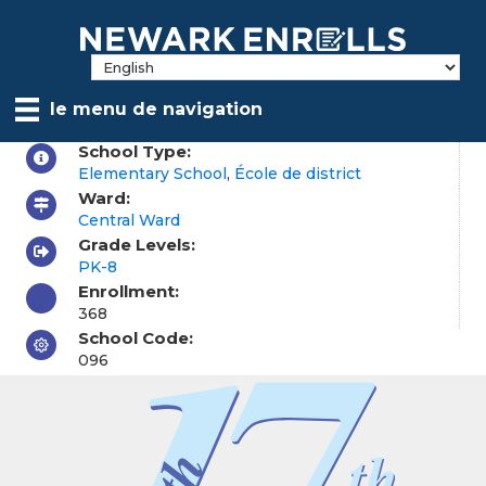
Skip
to
main
content
le menu de navigation
School Type:
Elementary School
,
École de district
Ward:
Central Ward
Grade Levels:
PK-8
Enrollment:
368
School Code:
096