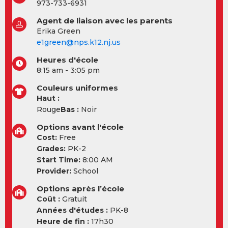
973-733-6931
Agent de liaison avec les parents
Erika Green
e1green@nps.k12.nj.us
Heures d'école
8:15 am - 3:05 pm
Couleurs uniformes
Haut :
Rouge
Bas :
Noir
Options avant l'école
Cost:
Free
Grades:
PK-2
Start Time:
8:00 AM
Provider:
School
Options après l’école
Coût :
Gratuit
Années d'études :
PK-8
Heure de fin :
17h30