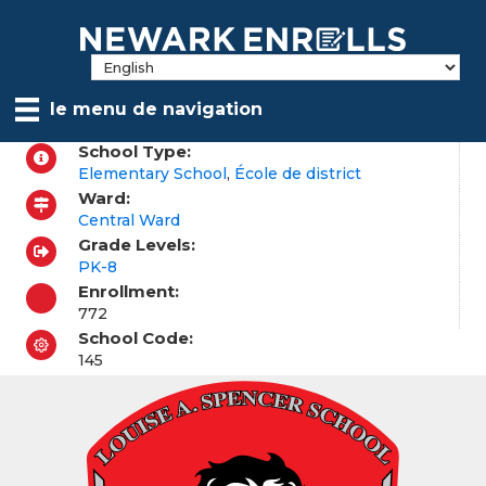
Skip
to
main
content
le menu de navigation
School Type:
Elementary School
,
École de district
Ward:
Central Ward
Grade Levels:
PK-8
Enrollment:
772
School Code:
145