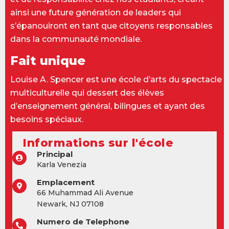
ainsi une future génération de leaders qui
s’épanouiront en tant que citoyens responsables
dans la communauté mondiale.
Fait unique
Louise A. Spencer est une école d’arts du spectacle
multiculturelle qui dessert des élèves
d’enseignement général, bilingues et ayant des
besoins spéciaux.
Informations sur l'école
Principal
Karla Venezia
Emplacement
66 Muhammad Ali Avenue
Newark, NJ 07108
Numero de Telephone