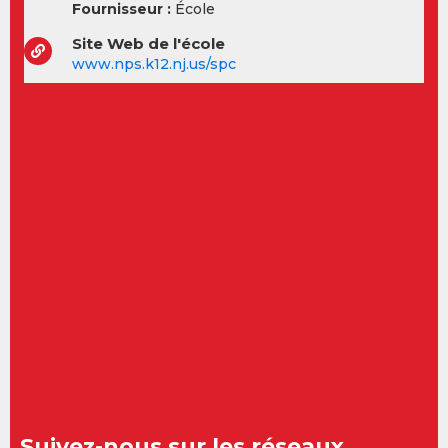
Fournisseur :
École
Site Web de l'école
www.nps.k12.nj.us/spc
Suivez-nous sur les réseaux