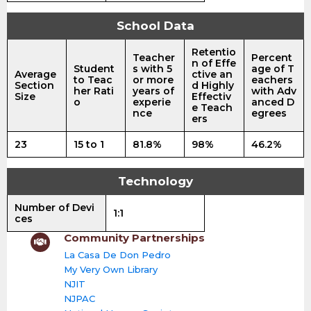
School Data
Retentio
Teacher
Percent
n of Effe
Student
s with 5
age of T
Average
ctive an
to Teac
or more
eachers
Section
d Highly
her Rati
years of
with Adv
Size
Effectiv
o
experie
anced D
e Teach
nce
egrees
ers
23
15 to 1
81.8%
98%
46.2%
Technology
Number of Devi
1:1
ces
Community Partnerships
La Casa De Don Pedro
My Very Own Library
NJIT
NJPAC