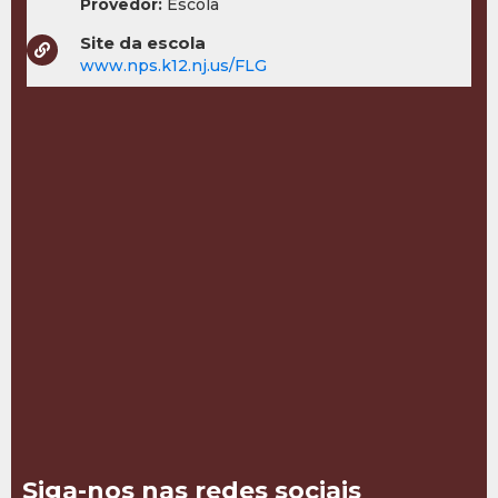
Provedor:
Escola
Site da escola
www.nps.k12.nj.us/FLG
Siga-nos nas redes sociais