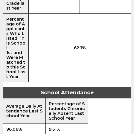
Grade la
st Year
Percent
age of A
pplicant
s Who L
isted Th
is Schoo
l
62.1%
1st and
Were M
atched t
o this Sc
hool Las
t Year
School Attendance
Percentage of S
Average Daily At
tudents Chronic
tendance Last S
ally Absent Last
chool Year
School Year
96.06%
9.51%