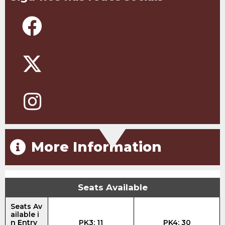
More Information
Seats Available
Seats Av
ailable i
n Entry
PK3: 11
PK4: 30