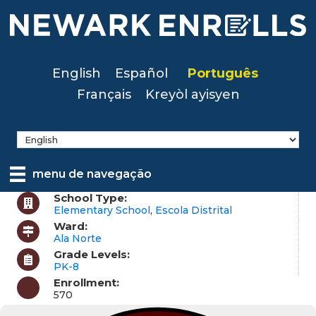
Skip
to
main
content
English
Español
Português
Français
Kreyòl ayisyen
menu de navegação
School Type:
Elementary School
,
Escola Distrital
Ward:
Ala Norte
Grade Levels:
PK-8
Enrollment:
570