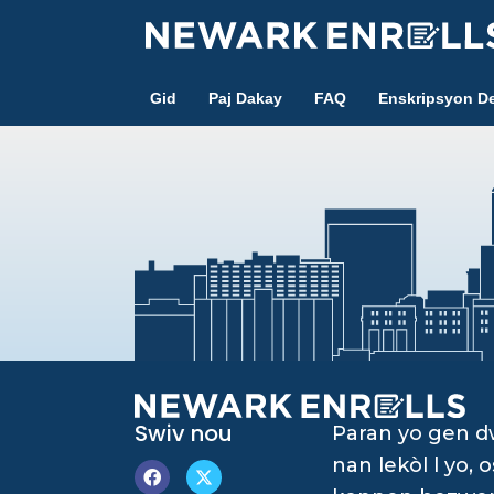
Skip
to
main
Gid
Paj Dakay
FAQ
Enskripsyon De
content
Swiv nou
Paran yo gen 
nan lekòl l yo