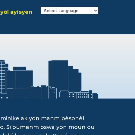
yòl ayisyen
ominike ak yon manm pèsonèl
g yo. Si oumenm oswa yon moun ou