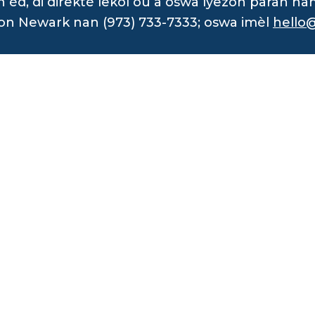
d, di direktè lekòl ou a oswa lyezon paran na
on Newark nan (973) 733-7333; oswa imèl
hello@