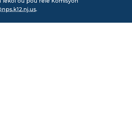
n lekòl ou pou rele Komisyon
nps.k12.nj.us
.