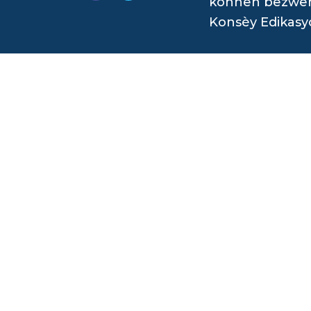
konnen bezwen è
Konsèy Edikasy