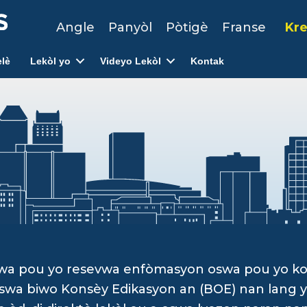
Angle
Panyòl
Pòtigè
Franse
Kre
lè
Lekòl yo
Videyo Lekòl
Kontak
dwa pou yo resevwa enfòmasyon oswa pou yo k
, oswa biwo Konsèy Edikasyon an (BOE) nan lan