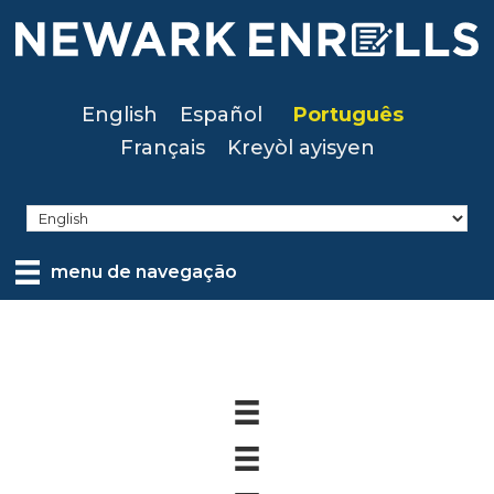
Skip
to
main
content
English
Español
Português
Français
Kreyòl ayisyen
menu de navegação