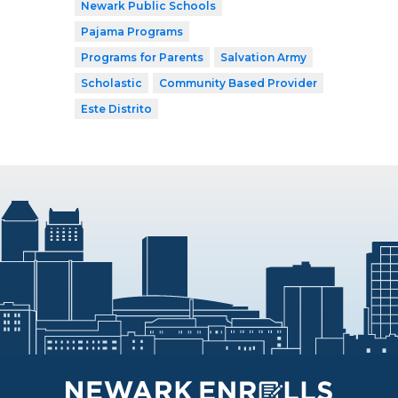
Newark Public Schools
Pajama Programs
Programs for Parents
Salvation Army
Scholastic
Community Based Provider
Este Distrito