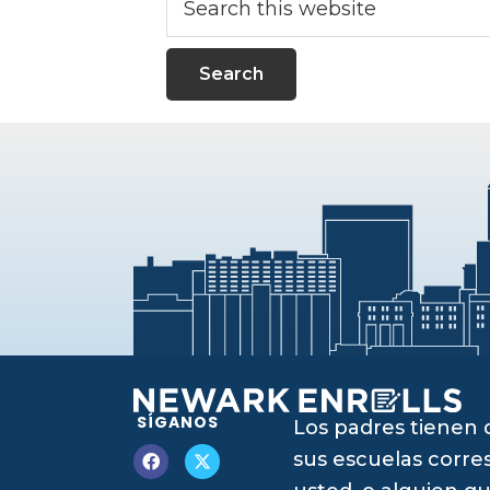
this
website
SÍGANOS
Los padres tienen 
sus escuelas corres