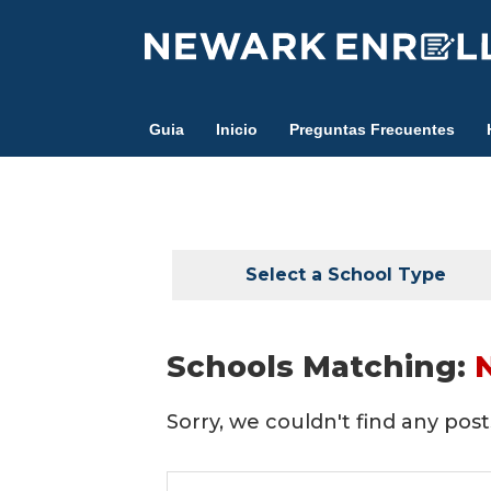
Skip
to
main
content
Guia
Inicio
Preguntas Frecuentes
Select a School Type
Schools Matching:
Sorry, we couldn't find any posts
Search