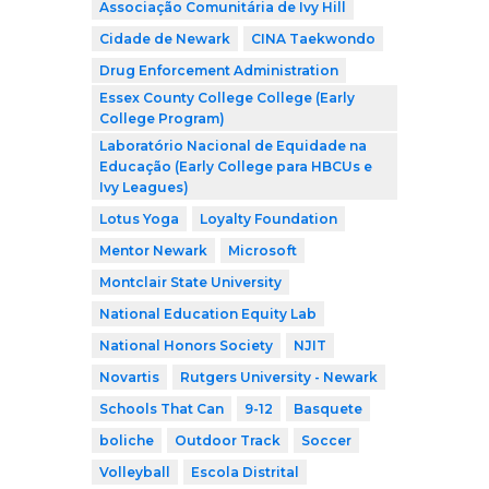
Associação Comunitária de Ivy Hill
Cidade de Newark
CINA Taekwondo
Drug Enforcement Administration
Essex County College College (Early
College Program)
Laboratório Nacional de Equidade na
Educação (Early College para HBCUs e
Ivy Leagues)
Lotus Yoga
Loyalty Foundation
Mentor Newark
Microsoft
Montclair State University
National Education Equity Lab
National Honors Society
NJIT
Novartis
Rutgers University - Newark
Schools That Can
9-12
Basquete
boliche
Outdoor Track
Soccer
Volleyball
Escola Distrital