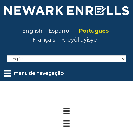
Skip
to
main
content
English
Español
Português
Français
Kreyòl ayisyen
menu de navegação