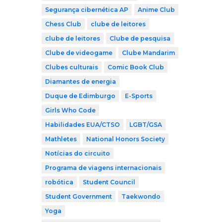
Segurança cibernética AP
Anime Club
Chess Club
clube de leitores
clube de leitores
Clube de pesquisa
Clube de videogame
Clube Mandarim
Clubes culturais
Comic Book Club
Diamantes de energia
Duque de Edimburgo
E-Sports
Girls Who Code
Habilidades EUA/CTSO
LGBT/GSA
Mathletes
National Honors Society
Notícias do circuito
Programa de viagens internacionais
robótica
Student Council
Student Government
Taekwondo
Yoga