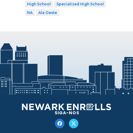
High School
Specialized High School
NA
Ala Oeste
SIGA-NOS