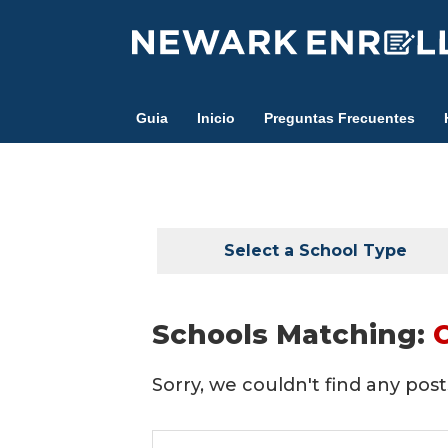
Skip
to
main
content
Guia
Inicio
Preguntas Frecuentes
Select a School Type
Schools Matching:
Sorry, we couldn't find any posts
Search