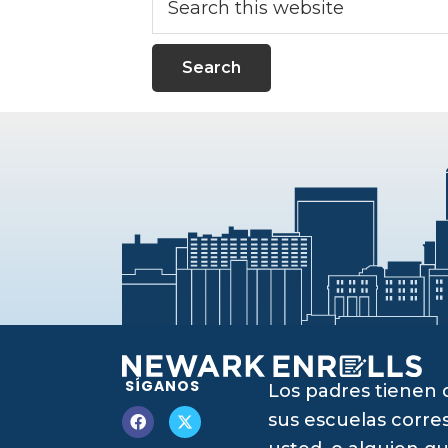
this
website
SÍGANOS
Los padres tienen 
sus escuelas corres