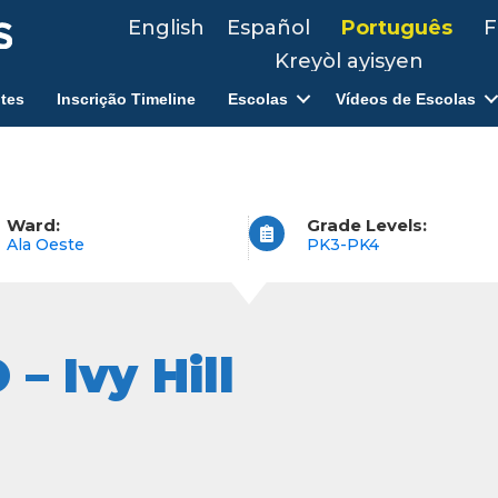
English
Español
Português
F
Kreyòl ayisyen
tes
Inscrição Timeline
Escolas
Vídeos de Escolas
Ward:
Grade Levels:
Ala Oeste
PK3-PK4
– Ivy Hill