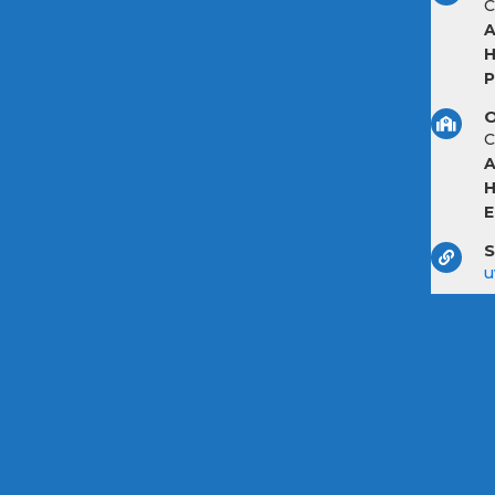
C
A
H
P
O
C
A
H
E
S
u