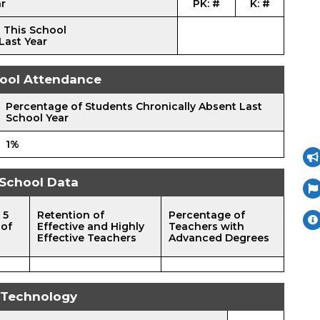
ar
PK: #
K: #
 This School
Last Year
ool Attendance
Percentage of Students Chronically Absent Last
School Year
1%
School Data
 5
Retention of
Percentage of
 of
Effective and Highly
Teachers with
Effective Teachers
Advanced Degrees
Technology