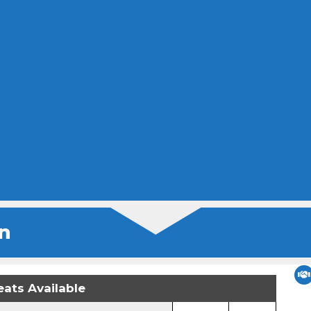
n
eats Available