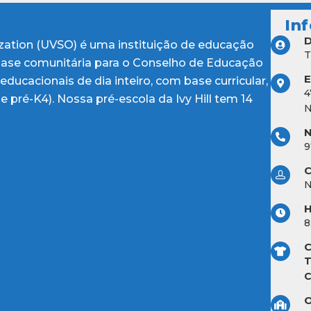
In
D
ization (UVSO) é uma instituição de educação
T
e base comunitária para o Conselho de Educação
ducacionais de dia inteiro, com base curricular,
4
 pré-K4). Nossa pré-escola da Ivy Hill tem 14
N
N
9
C
H
8
C
T
C
O