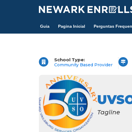
Skip
to
main
Guia
Pagina Inicial
Perguntas Frequen
content
School Type:
Community Based Provider
UVSO 
Tagline