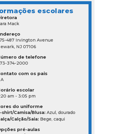
formações escolares
iretora
ara Mack
Endereço
75-487 Irvington Avenue
ewark, NJ 07106
úmero de telefone
73-374-2000
ontato com os pais
NA
orário escolar
:20 am - 3:05 pm
ores do uniforme
-shirt/Camisa/Blusa:
Azul, dourado
alça/Calção/Saia:
Bege, caqui
pções pré-aulas