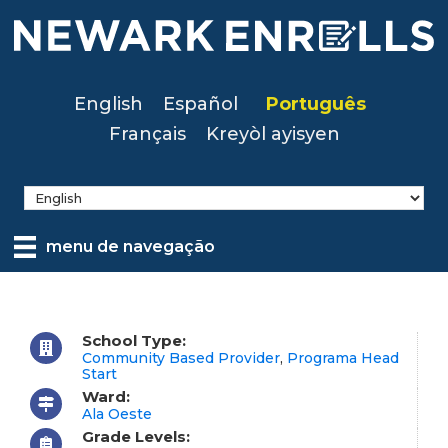
Skip
to
main
content
English
Español
Português
Français
Kreyòl ayisyen
menu de navegação
School Type:
Community Based Provider
,
Programa Head
Start
Ward:
Ala Oeste
Grade Levels: