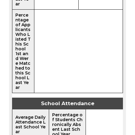
ar
Perce
ntage
of App
licants
Who L
isted T
his Sc
hool
1st an
d Wer
e Matc
hed to
this Sc
hool L
ast Ye
ar
School Attendance
Percentage o
Average Daily
f Students Ch
Attendance L
ronically Abs
ast School Ye
ent Last Sch
ar
ool Year