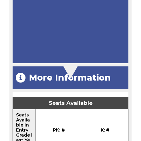
More Information
Seats Available
Seats
Availa
ble in
Entry
PK: #
K: #
Grade l
ast Ye