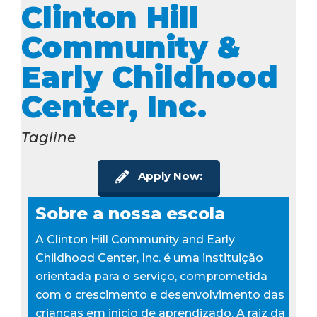
Clinton Hill
Community &
Early Childhood
Center, Inc.
Tagline
Apply Now:
Sobre a nossa escola
A Clinton Hill Community and Early
Childhood Center, Inc. é uma instituição
orientada para o serviço, comprometida
com o crescimento e desenvolvimento das
crianças em início de aprendizado. A raiz da