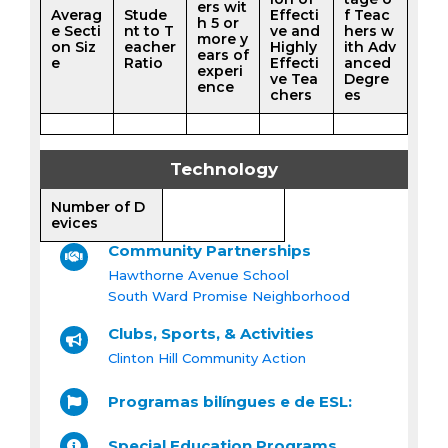
ers wit
Averag
Stude
Effecti
f Teac
h 5 or
e Secti
nt to T
ve and
hers w
more y
on Siz
eacher
Highly
ith Adv
ears of
e
Ratio
Effecti
anced
experi
ve Tea
Degre
ence
chers
es
Technology
Number of D
evices
Community Partnerships
Hawthorne Avenue School
South Ward Promise Neighborhood
Clubs, Sports, & Activities
Clinton Hill Community Action
Programas bilíngues e de ESL:
Special Education Programs