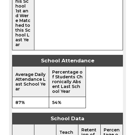
his Sc
hool
1st an
d Wer
e Matc
hed to
this Sc
hool L
ast Ye
ar
School Attendance
Percentage o
Average Daily
f Students Ch
Attendance L
ronically Abs
ast School Ye
ent Last Sch
ar
ool Year
87%
54%
School Data
Retent
Percen
Teach
ion of
tage o