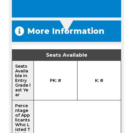
More Information
Seats Available
Seats
Availa
ble in
Entry
PK: #
K: #
Grade l
ast Ye
ar
Perce
ntage
of App
licants
Who L
isted T