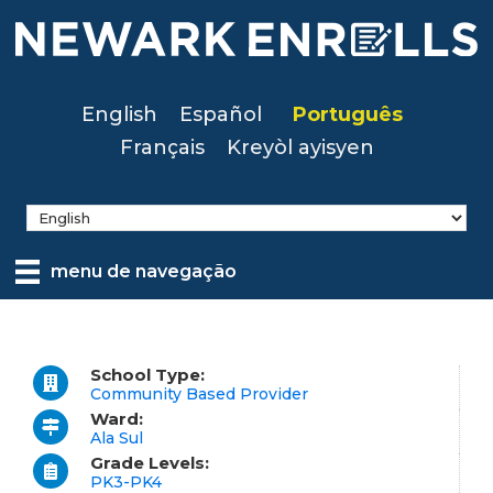
Skip
to
main
content
English
Español
Português
Français
Kreyòl ayisyen
menu de navegação
School Type:
Community Based Provider
Ward:
Ala Sul
Grade Levels:
PK3-PK4