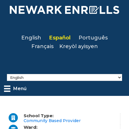
Skip
to
main
content
English
Español
Português
Français
Kreyòl ayisyen
Menú
School Type:
Community Based Provider
Ward: