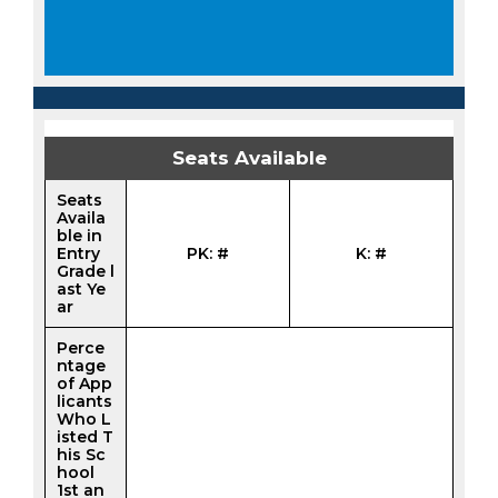
Seats Available
Seats
Availa
ble in
Entry
PK: #
K: #
Grade l
ast Ye
ar
Perce
ntage
of App
licants
Who L
isted T
his Sc
hool
1st an