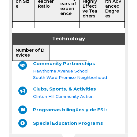
on Siz
eacher
Highly
ith Adv
ears of
e
Ratio
Effecti
anced
experi
ve Tea
Degre
ence
chers
es
Technology
Number of D
evices
Community Partnerships
Hawthorne Avenue School
South Ward Promise Neighborhood
Clubs, Sports, & Activities
Clinton Hill Community Action
Programas bilingües y de ESL:
Special Education Programs