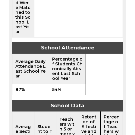
d Wer
e Matc
hed to
this Sc
hool L
ast Ye
ar
School Attendance
Percentage o
Average Daily
f Students Ch
Attendance L
ronically Abs
ast School Ye
ent Last Sch
ar
ool Year
87%
54%
School Data
Retent
Percen
Teach
ion of
tage o
ers wit
Averag
Stude
Effecti
f Teac
h 5 or
e Secti
nt to T
ve and
hers w
more y