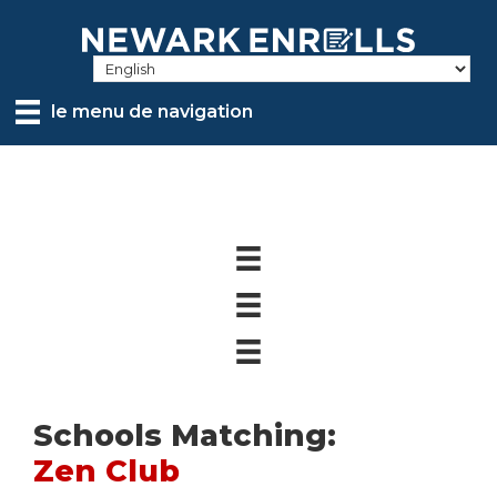
Skip
to
main
content
le menu de navigation
Schools Matching:
Zen Club