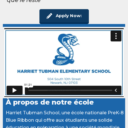
que le reste
Apply Now:
À propos de notre école
Harriet Tubman School, une école nationale PreK-8
Blue Ribbon qui offre aux étudiants une solide
éducation en préparation à une société mondiale.