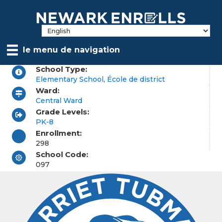
Skip
to
main
content
le menu de navigation
School Type:
Elementary School
,
École de district
Ward:
Central Ward
Grade Levels:
PK-8
Enrollment:
298
School Code:
097