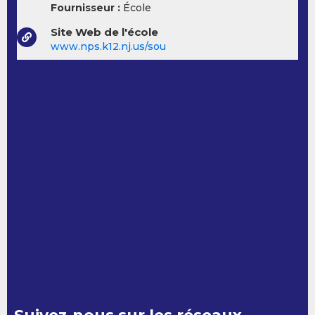
Fournisseur :
École
Site Web de l'école
www.nps.k12.nj.us/sou