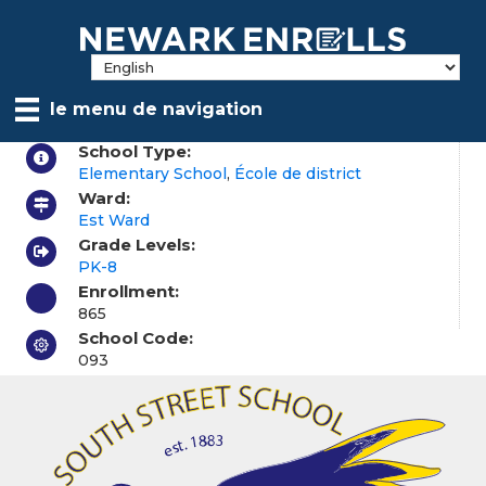
Skip
to
main
content
le menu de navigation
School Type:
Elementary School
,
École de district
Ward:
Est Ward
Grade Levels:
PK-8
Enrollment:
865
School Code:
093