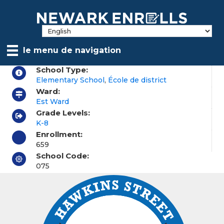
Skip
to
main
content
le menu de navigation
School Type:
Elementary School
,
École de district
Ward:
Est Ward
Grade Levels:
K-8
Enrollment:
659
School Code:
075