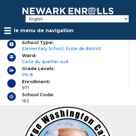
Skip
to
main
content
le menu de navigation
School Type:
Elementary School
,
École de district
Ward:
Carte du quartier sud
Grade Levels:
PK-8
Enrollment:
971
School Code:
163