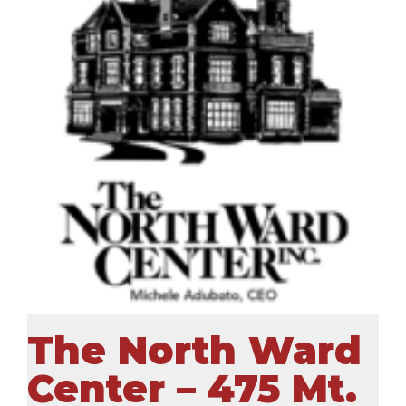
The North Ward
Center – 475 Mt.