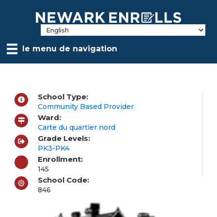
Skip
to
main
content
le menu de navigation
School Type:
Community Based Provider
Ward:
Carte du quartier nord
Grade Levels:
PK3-PK4
Enrollment:
145
School Code:
846